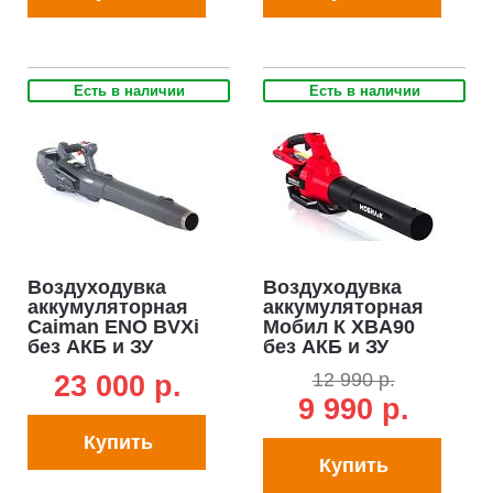
Есть в наличии
Есть в наличии
Воздуходувка
Воздуходувка
аккумуляторная
аккумуляторная
Caiman ENO BVXi
Мобил К XBA90
без АКБ и ЗУ
без АКБ и ЗУ
(RUS, BL 60В,
(PRC, BL 60В, 324
12 990 р.
23 000 p.
Maxi Connect, 95
км/ч, 1380 м3/час,
9 990 р.
м/с, 2,4 кг.)
2.1 кг)
Купить
Купить