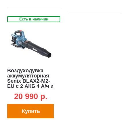
Есть в наличии
Воздуходувка
аккумуляторная
Senix BLAX2-M2-
EU с 2 АКБ 4 А/ч и
ЗУ (PRC, 2x20В,
20 990 p.
BL, 60 м/с, 1200
м3/ч, 2.7 кг)
Купить