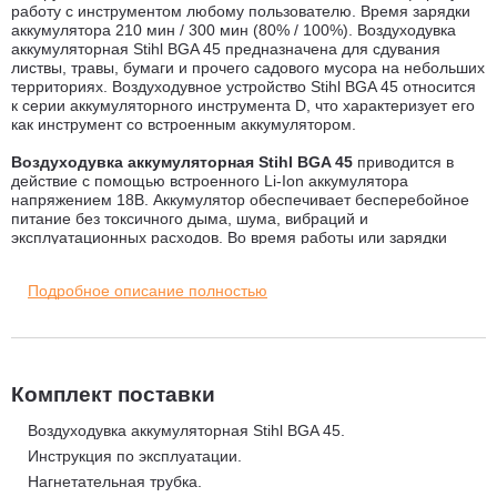
работу с инструментом любому пользователю. Время зарядки
аккумулятора 210 мин / 300 мин (80% / 100%). Воздуходувка
аккумуляторная Stihl BGA 45 предназначена для сдувания
листвы, травы, бумаги и прочего садового мусора на небольших
территориях. Воздуходувное устройство Stihl BGA 45 относится
к серии аккумуляторного инструмента D, что характеризует его
как инструмент со встроенным аккумулятором.
Воздуходувка аккумуляторная Stihl BGA 45
приводится в
действие с помощью встроенного Li-Ion аккумулятора
напряжением 18В. Аккумулятор обеспечивает бесперебойное
питание без токсичного дыма, шума, вибраций и
эксплуатационных расходов. Во время работы или зарядки
инструмента оператор легко может узнать текущий уровень
заряда, просто нажав на кнопку. Четыре светодиода красным
Подробное описание полностью
или зелёным цветом показывают степень заряда. Зарядка
аккумулятора происходит с помощью специального зарядного
кабеля. Время зарядки аккумулятора 210 мин / 300 мин (80% /
100%). Полного заряда аккумуляторной батареи хватит на
уборку территории площадью до 200 м2 или на 10 мин. работы.
Зарядка начинается автоматически, если штепсельная вилка
Комплект поставки
вставлена в розетку и зарядный кабель подключен к
воздуходувке, при получении полного заряда, процесс зарядки
Воздуходувка аккумуляторная Stihl BGA 45.
прекращается.
Инструкция по эксплуатации.
Нагнетательная трубка.
Использование аккумуляторного воздуходува Stihl BGA 45