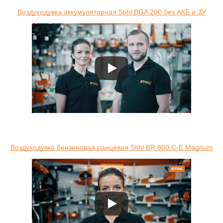
Воздуходувка аккумуляторная Stihl BGA 200 без АКБ и ЗУ
Воздуходувка бензиновая ранцевая Stihl BR 800 C-E Magnum