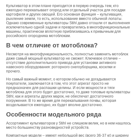
Культиватор в этом плане пригодится в первую очередь тем, кто
ежегодно перекапывает огород или отдельный участок для посадки
картофеля и других овощей. Его основная функция – культивация,
рыхление земли, то есть, использование вместо обычной лопаты.
Однако современные культиваторы Stihl давно отошли от выполнения
исключительно одной задачи и превратились в многофункциональные
машины, практически вплотную приблизившись к привычным для
российского огородника мотоблокам.
В чем отличие от мотоблока?
Несмотря на многофункциональность, полностью заменить мотоблок
даже самый мощный культиватор не сможет. Ключевое отличие –
отсутствие дополнительного привода для установки активного
навесного оборудования: роторного снегоуборщика, косилки и
прочего.
Но самый важный момент, о котором обычно не догадываются
покупатели, заключается в том, что этот агрегат просто не
предназначен для распашки целины. И если мощности и тяги
мотоблока для этого будет достаточно, то даже топовые культиваторы
Stihl, как и агрегаты других марок, не обеспечат достаточного
погружения. В то же время для перекапывания почвы, которая
возделывается ежегодно, их будет вполне достаточно.
Особенности модельного ряда
Ассортимент культиваторов у Stihl не слишком велик, но в нем нашлось
место большинству разновидностей устройств.
Компактные модели – имеют небольшой вес (всего 36-37 кг) и ширину