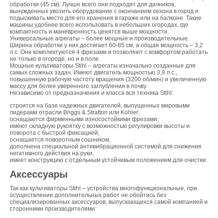
обработки (45 см). Лучше всего они подходят для дачников,
вынужденных увозить оборудование с окончанием сезона в город и
подыскивать место для его хранения в гараже или на балконе. Такие
машины удобнее всего использовать в небольших огородах, где
компактность и маневренность ценятся выше мощности.
Универсальные агрегаты – более мощные и производительные.
Ширина обработки у них достигает 60-85 см, а общая мощность – 3,2
л.с. Они комплектуются 4 фрезами и позволяют с комфортом работать
не только в огороде, но и в поле.
Мощные культиваторы Stihl – агрегаты изначально созданные для
самых сложных задач. Имеют двигатель мощностью 3,9 л.с.,
повышенную рабочую частоту вращения (3200 об/мин) и увеличенную
массу для более уверенного заглубления в почву.
Независимо от предназначения и класса вся техника Stihl:
строится на базе надежных двигателей, выпущенных мировыми
лидерами отрасли Briggs & Stratton или Kohler;
оснащаются фирменными износостойкими фрезами;
имеют складную рукоятку с возможностью регулировки высоты и
поворота с быстрой фиксацией;
оснащается поворотным сошником,
дополнена специальной антивибрационной системой для снижения
негативного действия на руки,
имеет конструкцию с отдельным устойчивым положением для очистки.
Аксессуары
Так как культиваторы Stihl – устройства многофункциональные, при
осуществлении дополнительных работ не обойтись без
специализированных аксессуаров, выпускающихся самой компанией и
сторонними производителями: