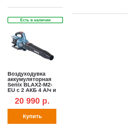
Есть в наличии
Воздуходувка
аккумуляторная
Senix BLAX2-M2-
EU с 2 АКБ 4 А/ч и
ЗУ (PRC, 2x20В,
20 990 p.
BL, 60 м/с, 1200
м3/ч, 2.7 кг)
Купить