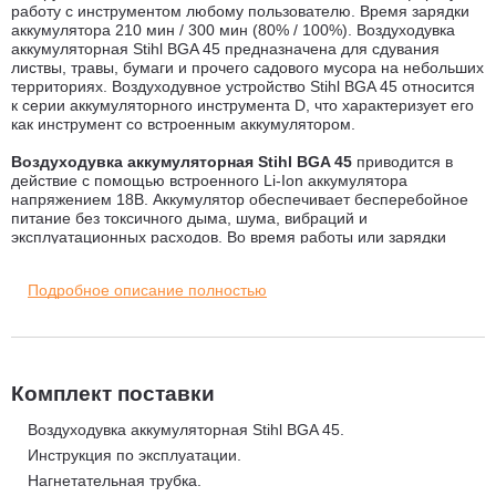
работу с инструментом любому пользователю. Время зарядки
аккумулятора 210 мин / 300 мин (80% / 100%). Воздуходувка
аккумуляторная Stihl BGA 45 предназначена для сдувания
листвы, травы, бумаги и прочего садового мусора на небольших
территориях. Воздуходувное устройство Stihl BGA 45 относится
к серии аккумуляторного инструмента D, что характеризует его
как инструмент со встроенным аккумулятором.
Воздуходувка аккумуляторная Stihl BGA 45
приводится в
действие с помощью встроенного Li-Ion аккумулятора
напряжением 18В. Аккумулятор обеспечивает бесперебойное
питание без токсичного дыма, шума, вибраций и
эксплуатационных расходов. Во время работы или зарядки
инструмента оператор легко может узнать текущий уровень
заряда, просто нажав на кнопку. Четыре светодиода красным
Подробное описание полностью
или зелёным цветом показывают степень заряда. Зарядка
аккумулятора происходит с помощью специального зарядного
кабеля. Время зарядки аккумулятора 210 мин / 300 мин (80% /
100%). Полного заряда аккумуляторной батареи хватит на
уборку территории площадью до 200 м2 или на 10 мин. работы.
Зарядка начинается автоматически, если штепсельная вилка
Комплект поставки
вставлена в розетку и зарядный кабель подключен к
воздуходувке, при получении полного заряда, процесс зарядки
Воздуходувка аккумуляторная Stihl BGA 45.
прекращается.
Инструкция по эксплуатации.
Нагнетательная трубка.
Использование аккумуляторного воздуходува Stihl BGA 45