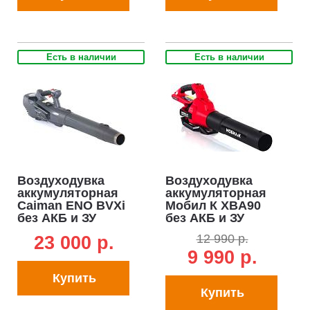
Есть в наличии
Есть в наличии
Воздуходувка
Воздуходувка
аккумуляторная
аккумуляторная
Caiman ENO BVXi
Мобил К XBA90
без АКБ и ЗУ
без АКБ и ЗУ
(RUS, BL 60В,
(PRC, BL 60В, 324
12 990 р.
23 000 p.
Maxi Connect, 95
км/ч, 1380 м3/час,
9 990 р.
м/с, 2,4 кг.)
2.1 кг)
Купить
Купить