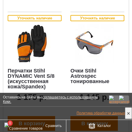
Уточнять наличие
Уточнять наличие
Перчатки Stihl
Очки Stihl
DYNAMIC Vent S/8
Astrospec
(искусственная
тонированные
кожа/Spandex)
1 175 р.
1 145 р.
Оставаясь на сайте вы
соглашаетесь с использованием
Куки.
Политика обработки данных
В корзину
В корзину
0
Сравнить
Каталог