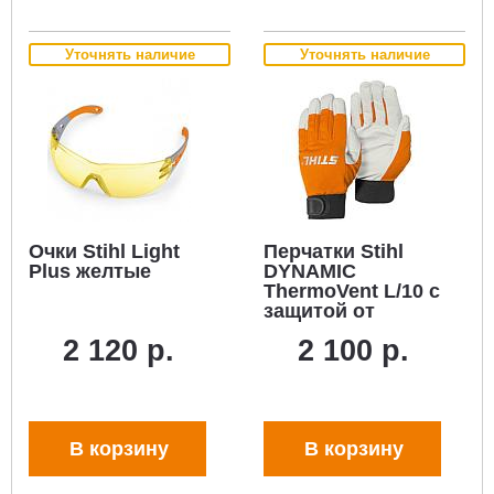
Уточнять наличие
Уточнять наличие
Очки Stihl Light
Перчатки Stihl
Plus желтые
DYNAMIC
ThermoVent L/10 с
защитой от
холода (козья
2 120 р.
2 100 р.
кожа/текстиль)
В корзину
В корзину