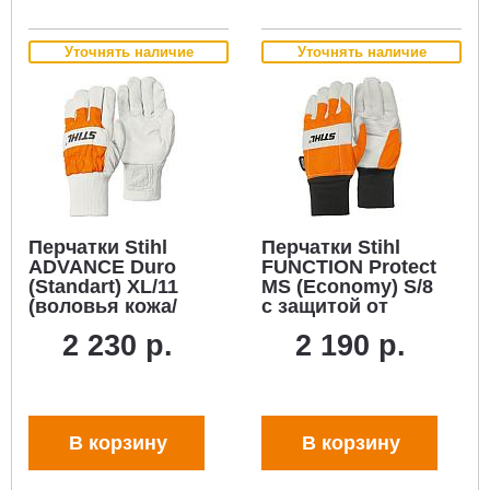
Уточнять наличие
Уточнять наличие
Перчатки Stihl
Перчатки Stihl
ADVANCE Duro
FUNCTION Protect
(Standart) XL/11
MS (Economy) S/8
(воловья кожа/
с защитой от
текстиль)
прорезания
2 230 р.
2 190 р.
(воловья кожа/
текстиль)
В корзину
В корзину