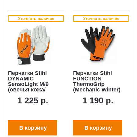
Уточнять наличие
Уточнять наличие
Перчатки Stihl
Перчатки Stihl
DYNAMIC
FUNCTION
SensoLight M/9
ThermoGrip
(овечья кожа/
(Mechanic Winter)
текстиль)
L/10 с защитой от
1 225 р.
1 190 р.
холода (трикотаж
с латексным
покрытием)
В корзину
В корзину