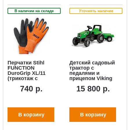
В наличии на складе
Уточнять наличие
Перчатки Stihl
Детский садовый
FUNCTION
трактор с
DuroGrip XL/11
педалями и
(трикотаж с
прицепом Viking
латексным
Junior Track для
740 р.
15 800 р.
покрытием)
детей от 3 до 7
лет. (новый
дизайн, вес 10,9
кг.)
В корзину
В корзину