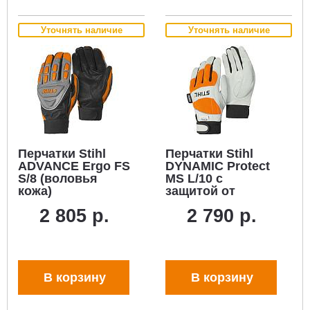
Уточнять наличие
Уточнять наличие
Перчатки Stihl
Перчатки Stihl
ADVANCE Ergo FS
DYNAMIC Protect
S/8 (воловья
MS L/10 с
кожа)
защитой от
прорезания
2 805 р.
2 790 р.
(воловья кожа/
текстиль)
В корзину
В корзину