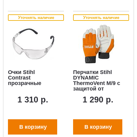
Уточнять наличие
Уточнять наличие
Очки Stihl
Перчатки Stihl
Contrast
DYNAMIC
прозрачные
ThermoVent M/9 с
защитой от
холода (козья
1 310 р.
1 290 р.
кожа/текстиль)
В корзину
В корзину