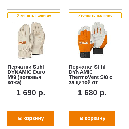
Уточнять наличие
Уточнять наличие
Перчатки Stihl
Перчатки Stihl
DYNAMIC Duro
DYNAMIC
M/9 (воловья
ThermoVent S/8 с
кожа)
защитой от
холода (козья
1 690 р.
1 680 р.
кожа/текстиль)
В корзину
В корзину