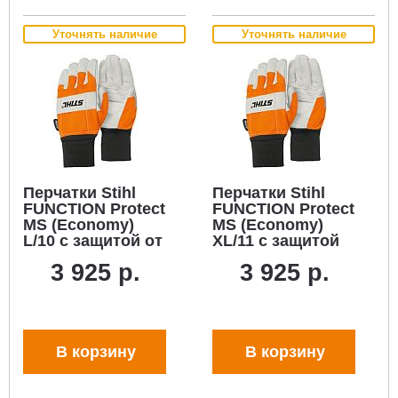
Уточнять наличие
Уточнять наличие
Перчатки Stihl
Перчатки Stihl
FUNCTION Protect
FUNCTION Protect
MS (Economy)
MS (Economy)
L/10 с защитой от
XL/11 с защитой
прорезания
от прорезания
3 925 р.
3 925 р.
(воловья кожа/
(воловья кожа/
текстиль)
текстиль)
В корзину
В корзину