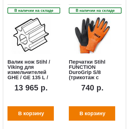
В наличии на складе
В наличии на складе
Валик нож Stihl /
Перчатки Stihl
Viking для
FUNCTION
измельчителей
DuroGrip S/8
GHE / GE 135 L /
(трикотаж с
GE 140 L / GE 35 L
латексным
13 965 р.
740 р.
покрытием)
В корзину
В корзину