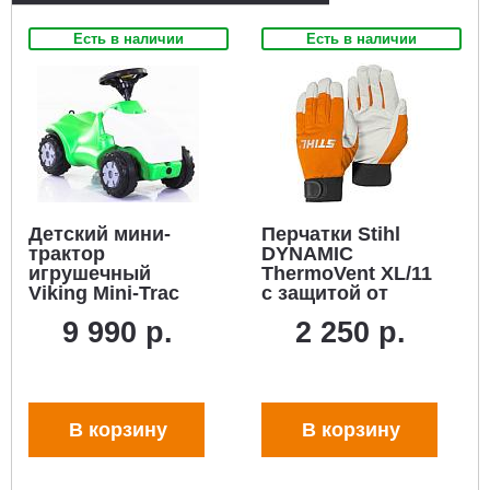
Есть в наличии
Есть в наличии
Детский мини-
Перчатки Stihl
трактор
DYNAMIC
игрушечный
ThermoVent XL/11
Viking Mini-Trac
с защитой от
для детей с 1 до 5
холода (козья
9 990 р.
2 250 р.
лет. (новый
кожа/текстиль)
дизайн, вес 3,9
кг.)
В корзину
В корзину