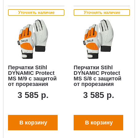
Уточнять наличие
Уточнять наличие
Перчатки Stihl
Перчатки Stihl
DYNAMIC Protect
DYNAMIC Protect
MS M/9 с защитой
MS S/8 с защитой
от прорезания
от прорезания
(воловья кожа/
(воловья кожа/
3 585 р.
3 585 р.
текстиль)
текстиль)
В корзину
В корзину