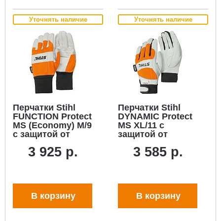
Уточнять наличие
Уточнять наличие
Перчатки Stihl
Перчатки Stihl
FUNCTION Protect
DYNAMIC Protect
MS (Economy) M/9
MS XL/11 с
с защитой от
защитой от
прорезания
прорезания
3 925 р.
3 585 р.
(воловья кожа/
(воловья кожа/
текстиль)
текстиль)
В корзину
В корзину