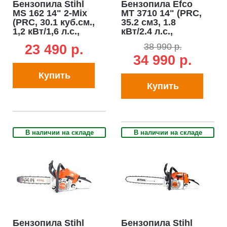
Бензопила Stihl
Бензопила Efco
MS 162 14" 2-Mix
MT 3710 14" (PRC,
(PRC, 30.1 куб.см.,
35.2 см3, 1.8
1,2 кВт/1,6 л.с.,
кВт/2.4 л.с.,
3/8", 1.1 мм, 50E,
Oregon 3/8-1.3-
38 990 р.
23 490 p.
4.5 кг)
53E, EasyOn, 4.3
34 990 р.
кг)
Купить
Купить
В наличии на складе
В наличии на складе
Бензопила Stihl
Бензопила Stihl