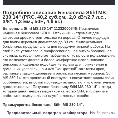
Подробное описание Бензопила Stihl MS
230 14" (PRC, 40,2 куб.см., 2,0 кВт/2,7 л.с.,
3/8", 1,3 мм., 50E, 4,6 кг.)
Бензопила Stihl MS 230 14" 11232000846
. Практичная
надёжная бензопила STIHL. Отличный инструмент для
заготовки дров и строительства из дерева. Отлично подходит
для валки деревьев диаметром до 30 см. Универсальная
бензопила, предназначена для продолжительной работы. На
этой пиле установлена профессиональная антивибрационная
система, которая помогает избавить от усталости пользователя,
это позволяет долгое и более комфортное использование.
Бензопила идеально подойдет не только для применения в
домашних условиях, но и для "конкретной" заготовки дров,
распилке упавших деревьев и расчистки лесных массивов. Stihl
MS 230 14" это практичный инструмент впечатляет рядом своих
особенностей, высокой производительностью и исключительной
долговечностью. Покупают бензопилу Stihl MS 230 14" и люди,
которые ценят непревзойденное качество Stihl, и плотники и
работники коммунальных служб и лесных хозяйств.
Преимущества бензопилы Stihl MS 230 14":
Предварительный подогрев карбюратора.
На бензопилы