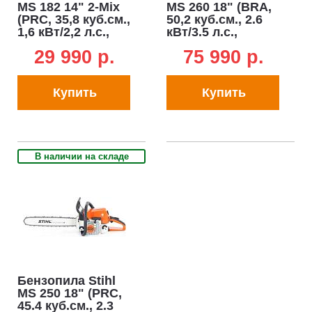
MS 182 14" 2-Mix
MS 260 18" (BRA,
(PRC, 35,8 куб.см.,
50,2 куб.см., 2.6
1,6 кВт/2,2 л.с.,
кВт/3.5 л.с.,
3/8", 1,3 мм., 50E,
ElastoStart, 0.325",
29 990 p.
75 990 p.
4,6 кг.)
1.6 мм, 73E, 4.8 кг)
Купить
Купить
В наличии на складе
Бензопила Stihl
MS 250 18" (PRC,
45.4 куб.см., 2.3